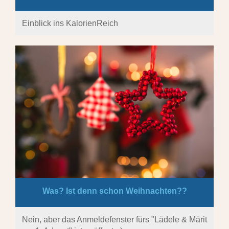
Einblick ins KalorienReich
Was? Ist denn schon Weihnachten??
Nein, aber das Anmeldefenster fürs "Lädele & Märit